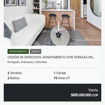
APARTAMENTO
VENTA
CESIÓN DE DERECHOS: APARTAMENTO CON TERRAZA EN…
Envigado, Antioquia, Colombia
2
Alcobas
1
Garaje
2
2
Baños
75
Área m
Venta
$695.000.000
COP