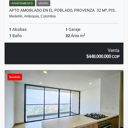
APARTAMENTO
VENTA
APTO AMOBLADO EN EL POBLADO, PROVENZA. 32 M², PIS…
Medellín, Antioquia, Colombia
1
Alcobas
1
Garaje
2
1
Baño
32
Área m
Venta
$448.000.000
COP
Vendido