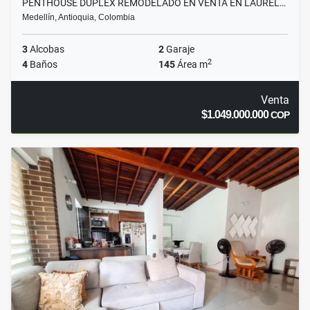
PENTHOUSE DUPLEX REMODELADO EN VENTA EN LAUREL…
Medellín, Antioquia, Colombia
3
Alcobas
2
Garaje
2
4
Baños
145
Área m
Venta
$1.049.000.000
COP