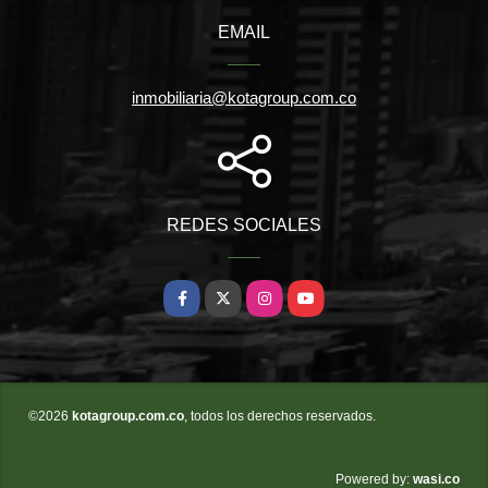
EMAIL
inmobiliaria@kotagroup.com.co
REDES SOCIALES
Facebook
X
Instagram
YouTube
©2026
kotagroup.com.co
, todos los derechos reservados.
wasi.co
Powered by: