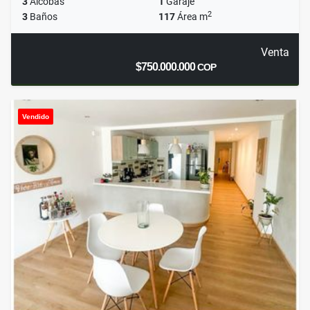
3
Alcobas
1
Garaje
2
3
Baños
117
Área m
Venta
$750.000.000
COP
Vendido