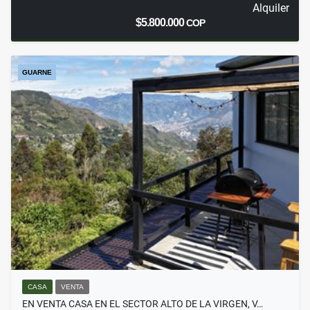
Alquiler
$5.800.000
COP
GUARNE
CASA
VENTA
EN VENTA CASA EN EL SECTOR ALTO DE LA VIRGEN, V…