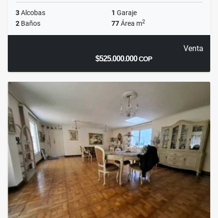
3
Alcobas
1
Garaje
2
2
Baños
77
Área m
Venta
$525.000.000
COP