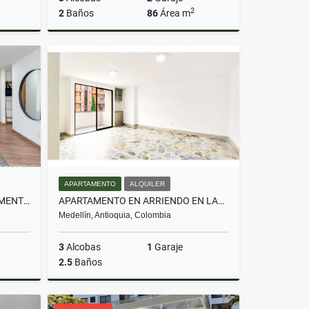
2
2
Baños
86
Área m
Venta
Venta
$599.000.000
APARTAMENTO
ALQUILER
CESIÓN DE DERECHOS: APARTAMENTO CON TERRAZA EN CIVITA ENVIGADO
APARTAMENTO EN ARRIENDO EN LAURELES SEGUNDO PARQUE
Medellín, Antioquia, Colombia
3
Alcobas
1
Garaje
2.5
Baños
Venta
Alquiler