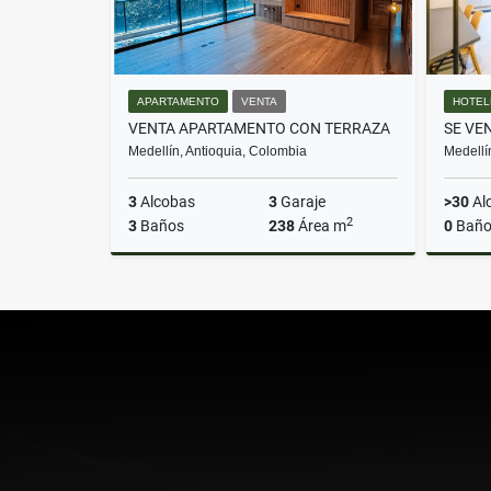
APARTAMENTO
VENTA
HOTEL
VENTA APARTAMENTO CON TERRAZA
Medellín, Antioquia, Colombia
Medellí
3
Alcobas
3
Garaje
>30
Al
2
3
Baños
238
Área m
0
Baño
Venta
$2.600.000.000