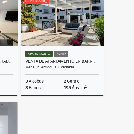
EL POBLADO_
$4.000.000
APARTAMENTO
VENTA
CASA EN VENTA EN UNIDAD CERRADA EL POBLADO EL TESORO UNIVERSIDAD CES
VENTA DE APARTAMENTO EN BARRIO LA FLORIDA E POBLADO
Medellín, Antioquia, Colombia
3
Alcobas
2
Garaje
2
3
Baños
195
Área m
Venta
Venta
$1.100.000.000