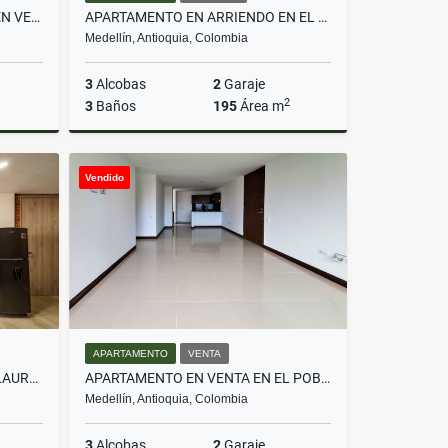
APARTAMENTO REMODELADO EN VENTA EL POBLADO CASTROPOL
APARTAMENTO EN ARRIENDO EN EL BARRIO LA FLORIDA E POBLADO
Medellín, Antioquia, Colombia
3
Alcobas
2
Garaje
2
3
Baños
195
Área m
Venta
Alquiler
Vendido
$6.100.000
APARTAMENTO
VENTA
APARTAESTUDIO EN VENTA EN LAURELES PARA RENTAS CORTAS AIRBNB
APARTAMENTO EN VENTA EN EL POBLADO LOMA DEL INDIO
Medellín, Antioquia, Colombia
3
Alcobas
2
Garaje