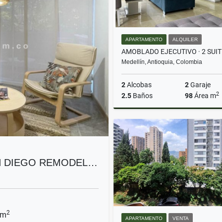
APARTAMENTO
ALQUILER
Medellín, Antioquia, Colombia
2
Alcobas
2
Garaje
2
2.5
Baños
98
Área m
A
$5.800.000
N DIEGO REMODEL…
2
 m
APARTAMENTO
VENTA