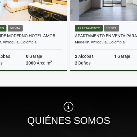
ES
VENTA
APARTAMENTO
VENTA
SE VENDE MODERNO HOTEL AMOBLADO EN LAURELES
n, Antioquia, Colombia
Medellín, Antioquia, Colombia
cobas
0
Garaje
2
Alcobas
1
Garaje
2
s
2000
Área m
2
Baños
Venta
$12.700.000.000
$580.000.000
QUIÉNES SOMOS