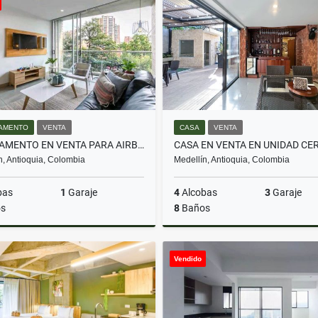
$2.500.000
$695.000.000
AMENTO
VENTA
CASA
VENTA
APARTAMENTO EN VENTA PARA AIRBNB EN EL POBLADO
n, Antioquia, Colombia
Medellín, Antioquia, Colombia
bas
1
Garaje
4
Alcobas
3
Garaje
s
8
Baños
Venta
Vendido
$620.000.000
$1.850.000.000