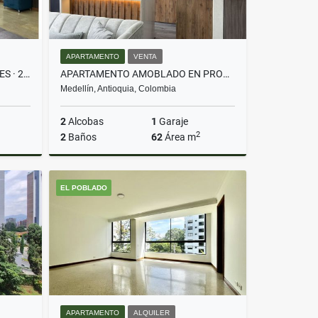
APARTAMENTO
VENTA
AMOBLADO EJECUTIVO · 2 SUITES · 2 PARQ · ALEJANDRÍA EL POBLADO
APARTAMENTO AMOBLADO EN PROVENZA – IDEAL PARA VIVIR O RENTAR AIRBNB
Medellín, Antioquia, Colombia
2
Alcobas
1
Garaje
2
2
Baños
62
Área m
lquiler
Venta
EL POBLADO
$710.000.000
APARTAMENTO
ALQUILER