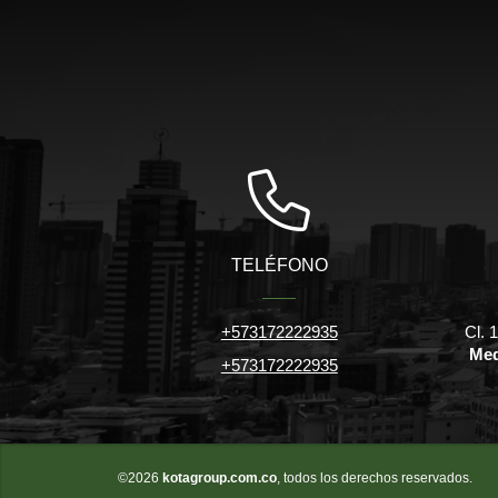
TELÉFONO
+573172222935
Cl. 
Med
+573172222935
©2026
kotagroup.com.co
, todos los derechos reservados.