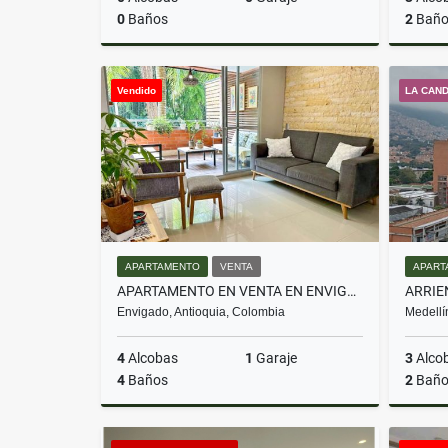
0
Baños
2
Baño
Venta
Vendido
LA CAN
$1.280.000.000
APARTAMENTO
VENTA
APART
APARTAMENTO EN VENTA EN ENVIGADO LOMA DEL CHOCHO
Envigado, Antioquia, Colombia
Medellí
4
Alcobas
1
Garaje
3
Alco
4
Baños
2
Baño
Venta