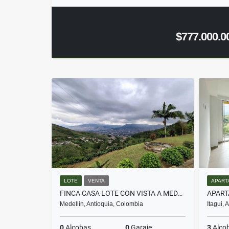
$777.000.0
LOTE
VENTA
APART
FINCA CASA LOTE CON VISTA A MEDELLIN VEREDA JARDIN
Medellín, Antioquia, Colombia
Itagui,
0
Alcobas
0
Garaje
3
Alco