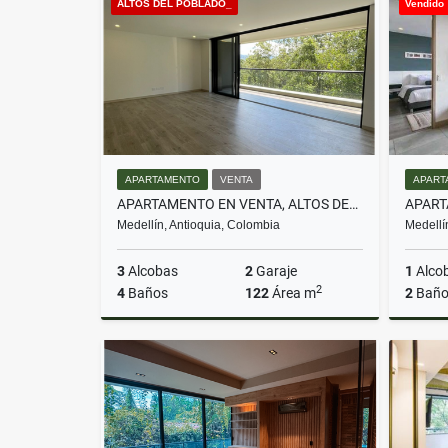
ALTOS DEL POBLADO_
Vendido
$950.000.000
APARTAMENTO
VENTA
APART
APARTAMENTO EN VENTA, ALTOS DEL POBLADO, MEDELLÍN
Medellín, Antioquia, Colombia
Medellí
3
Alcobas
2
Garaje
1
Alco
2
4
Baños
122
Área m
2
Baño
Venta
$1.470.000.000