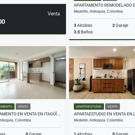
Medellín, Antioquia, Colombia
Venta
00
3
Alcobas
2
Garaje
3.5
Baños
$1.200.000.000
AMENTO
VENTA
APARTAESTUDIO
VENTA
APARTAMENTO EN VENTA EN ITAGÜÍ SECTOR EL AJISAL
 Antioquia, Colombia
Medellín, Antioquia, Colombia
bas
0
Garaje
1
Alcobas
0
Garaje