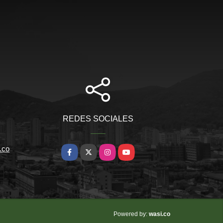
REDES SOCIALES
.co
Facebook
X
Instagram
YouTube
wasi.co
Powered by: