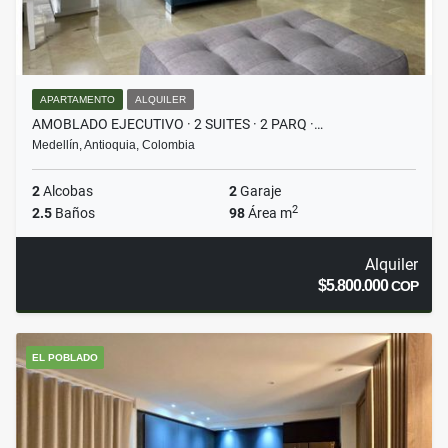
APARTAMENTO
ALQUILER
AMOBLADO EJECUTIVO · 2 SUITES · 2 PARQ ·…
Medellín, Antioquia, Colombia
2
Alcobas
2
Garaje
2
2.5
Baños
98
Área m
Alquiler
$5.800.000
COP
EL POBLADO