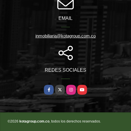
EMAIL
inmobiliaria@kotagroup.com.co
REDES SOCIALES
Facebook
X
Instagram
YouTube
©2026
kotagroup.com.co
, todos los derechos reservados.