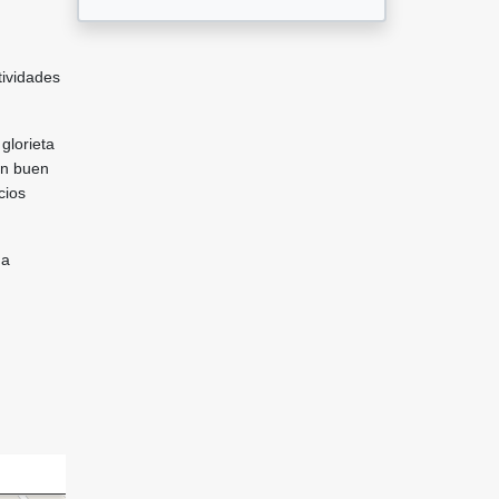
tividades
glorieta
en buen
cios
da