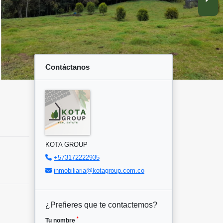
Contáctanos
KOTA GROUP
+573172222935
inmobiliaria@kotagroup.com.co
¿Prefieres que te contactemos?
*
Tu nombre