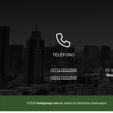
TELÉFONO
+573172222935
Cl. 
Med
+573172222935
©2026
kotagroup.com.co
, todos los derechos reservados.