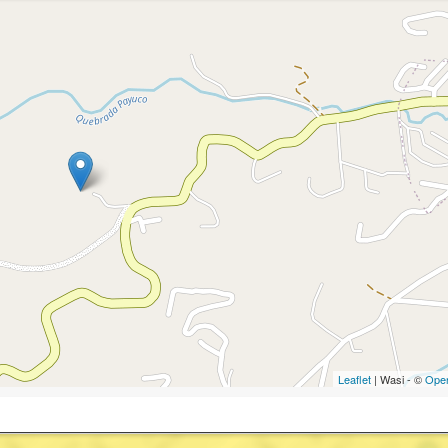
Leaflet
| Wasi - ©
Ope