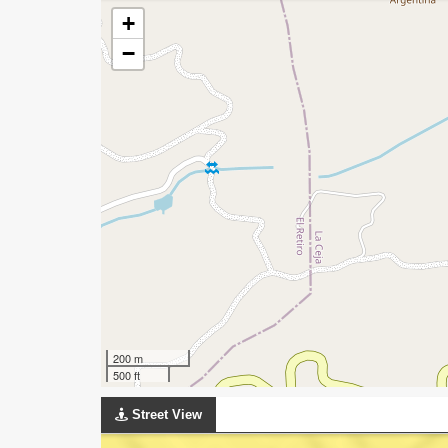
+
−
200 m
500 ft
Street View