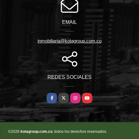
EMAIL
inmobiliaria@kotagroup.com.co
REDES SOCIALES
Facebook
X
Instagram
YouTube
©2026
kotagroup.com.co
, todos los derechos reservados.