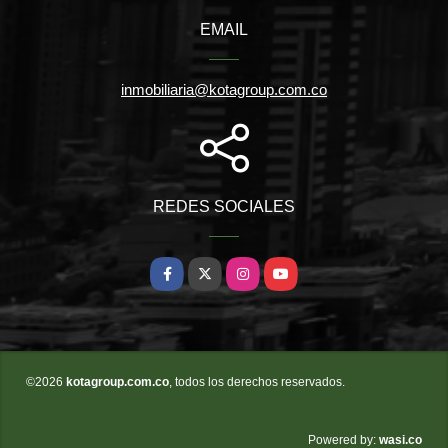
EMAIL
inmobiliaria@kotagroup.com.co
REDES SOCIALES
Facebook
X
Instagram
YouTube
©2026
kotagroup.com.co
, todos los derechos reservados.
wasi.co
Powered by: