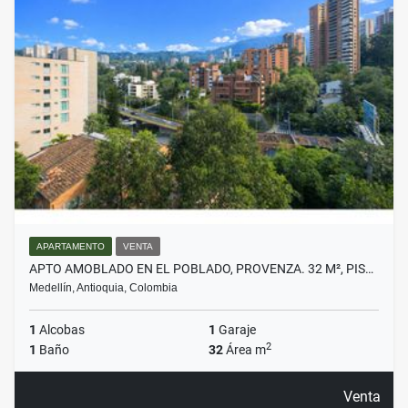
APARTAMENTO
VENTA
APTO AMOBLADO EN EL POBLADO, PROVENZA. 32 M², PIS…
Medellín, Antioquia, Colombia
1
Alcobas
1
Garaje
2
1
Baño
32
Área m
Venta