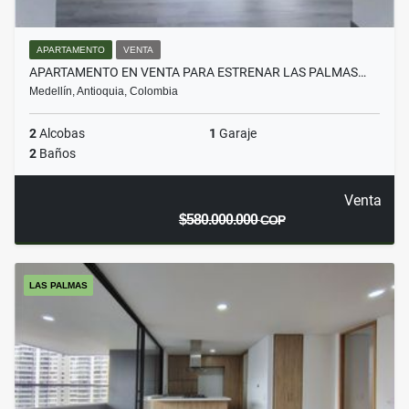
APARTAMENTO
VENTA
APARTAMENTO EN VENTA PARA ESTRENAR LAS PALMAS…
Medellín, Antioquia, Colombia
2
Alcobas
1
Garaje
2
Baños
Venta
$580.000.000
COP
LAS PALMAS