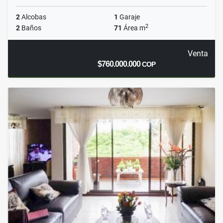
2
Alcobas
1
Garaje
2
2
Baños
71
Área m
Venta
$760.000.000
COP