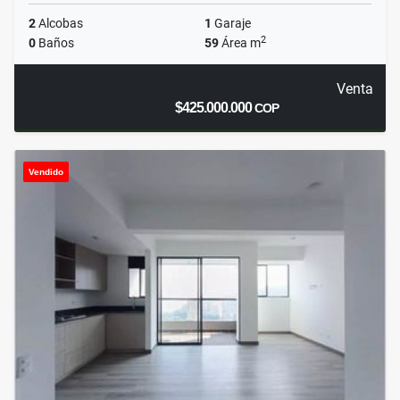
2
Alcobas
1
Garaje
2
0
Baños
59
Área m
Venta
$425.000.000
COP
Vendido