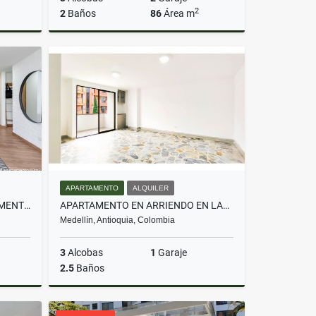
2
2
Baños
86
Área m
Venta
Venta
$599.000.000
APARTAMENTO
ALQUILER
CESIÓN DE DERECHOS: APARTAMENTO CON TERRAZA EN CIVITA ENVIGADO
APARTAMENTO EN ARRIENDO EN LAURELES SEGUNDO PARQUE
Medellín, Antioquia, Colombia
3
Alcobas
1
Garaje
2.5
Baños
Venta
Alquiler