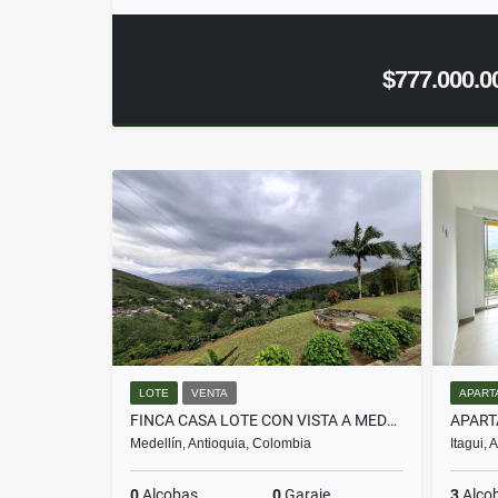
$777.000.0
LOTE
VENTA
APART
FINCA CASA LOTE CON VISTA A MEDELLIN VEREDA JARDIN
Medellín, Antioquia, Colombia
Itagui,
0
Alcobas
0
Garaje
3
Alco