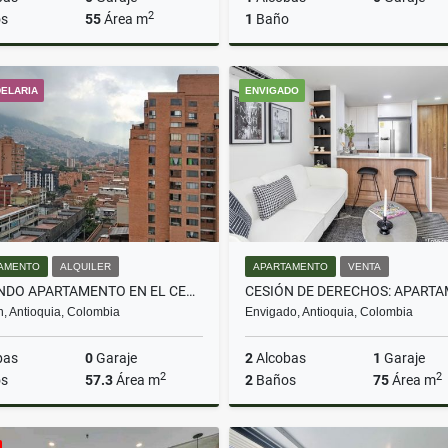
2
s
55
Área m
1
Baño
Venta
DELARIA
ENVIGADO
$329.000.000
$579.000.000
AMENTO
ALQUILER
APARTAMENTO
VENTA
ARRIENDO APARTAMENTO EN EL CENTRO DE MEDELLÍN CON VISTA PANORÁMICA
n, Antioquia, Colombia
Envigado, Antioquia, Colombia
bas
0
Garaje
2
Alcobas
1
Garaje
2
2
s
57.3
Área m
2
Baños
75
Área m
Alquiler