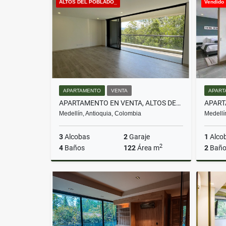
ALTOS DEL POBLADO_
Vendido
$950.000.000
APARTAMENTO
VENTA
APART
APARTAMENTO EN VENTA, ALTOS DEL POBLADO, MEDELLÍN
Medellín, Antioquia, Colombia
Medellí
3
Alcobas
2
Garaje
1
Alco
2
4
Baños
122
Área m
2
Baño
Venta
$1.470.000.000