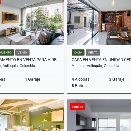
$2.500.000
$695.000.000
AMENTO
VENTA
CASA
VENTA
APARTAMENTO EN VENTA PARA AIRBNB EN EL POBLADO
n, Antioquia, Colombia
Medellín, Antioquia, Colombia
bas
1
Garaje
4
Alcobas
3
Garaje
s
8
Baños
Venta
Vendido
$620.000.000
$1.850.000.000