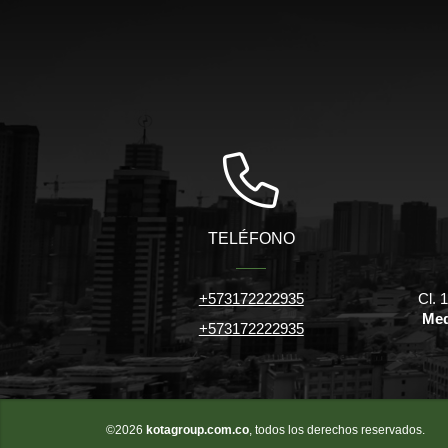
TELÉFONO
+573172222935
Cl. 
Med
+573172222935
©2026
kotagroup.com.co
, todos los derechos reservados.