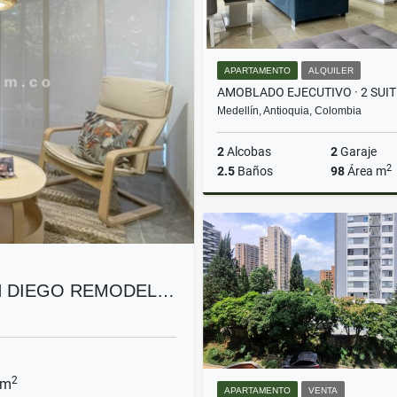
APARTAMENTO
ALQUILER
Medellín, Antioquia, Colombia
2
Alcobas
2
Garaje
2
2.5
Baños
98
Área m
A
$5.800.000
N DIEGO REMODEL…
2
 m
APARTAMENTO
VENTA