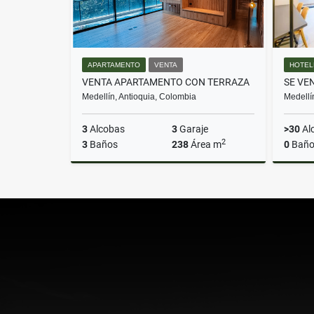
APARTAMENTO
VENTA
HOTEL
VENTA APARTAMENTO CON TERRAZA
Medellín, Antioquia, Colombia
Medellí
3
Alcobas
3
Garaje
>30
Al
2
3
Baños
238
Área m
0
Baño
Venta
$2.600.000.000