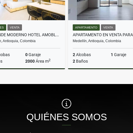
ES
VENTA
APARTAMENTO
VENTA
SE VENDE MODERNO HOTEL AMOBLADO EN LAURELES
n, Antioquia, Colombia
Medellín, Antioquia, Colombia
cobas
0
Garaje
2
Alcobas
1
Garaje
2
s
2000
Área m
2
Baños
Venta
$12.700.000.000
$580.000.000
QUIÉNES SOMOS