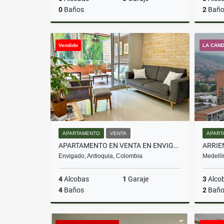
0
Baños
2
Baño
Venta
Vendido
LA CAN
$1.280.000.000
APARTAMENTO
VENTA
APART
APARTAMENTO EN VENTA EN ENVIGADO LOMA DEL CHOCHO
Envigado, Antioquia, Colombia
Medellí
4
Alcobas
1
Garaje
3
Alco
4
Baños
2
Baño
Venta