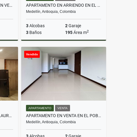
APARTAMENTO REMODELADO EN VENTA EL POBLADO CASTROPOL
APARTAMENTO EN ARRIENDO EN EL BARRIO LA FLORIDA E POBLADO
Medellín, Antioquia, Colombia
3
Alcobas
2
Garaje
2
3
Baños
195
Área m
Venta
Alquiler
Vendido
$6.100.000
APARTAMENTO
VENTA
APARTAESTUDIO EN VENTA EN LAURELES PARA RENTAS CORTAS AIRBNB
APARTAMENTO EN VENTA EN EL POBLADO LOMA DEL INDIO
Medellín, Antioquia, Colombia
3
Alcobas
2
Garaje