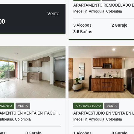
Medellín, Antioquia, Colombia
Venta
00
3
Alcobas
2
Garaje
3.5
Baños
$1.200.000.000
AMENTO
VENTA
APARTAESTUDIO
VENTA
APARTAMENTO EN VENTA EN ITAGÜÍ SECTOR EL AJISAL
 Antioquia, Colombia
Medellín, Antioquia, Colombia
bas
0
Garaje
1
Alcobas
0
Garaje