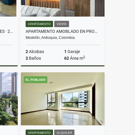
APARTAMENTO
VENTA
AMOBLADO EJECUTIVO · 2 SUITES · 2 PARQ · ALEJANDRÍA EL POBLADO
APARTAMENTO AMOBLADO EN PROVENZA – IDEAL PARA VIVIR O RENTAR AIRBNB
Medellín, Antioquia, Colombia
2
Alcobas
1
Garaje
2
2
Baños
62
Área m
lquiler
Venta
EL POBLADO
$710.000.000
APARTAMENTO
ALQUILER