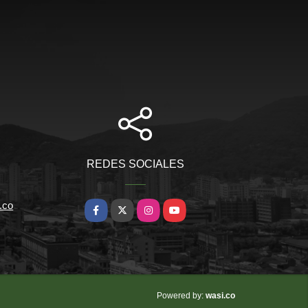
REDES SOCIALES
.co
Facebook
X
Instagram
YouTube
wasi.co
Powered by: