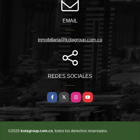
EMAIL
inmobiliaria@kotagroup.com.co
REDES SOCIALES
Facebook
X
Instagram
YouTube
©2026
kotagroup.com.co
, todos los derechos reservados.