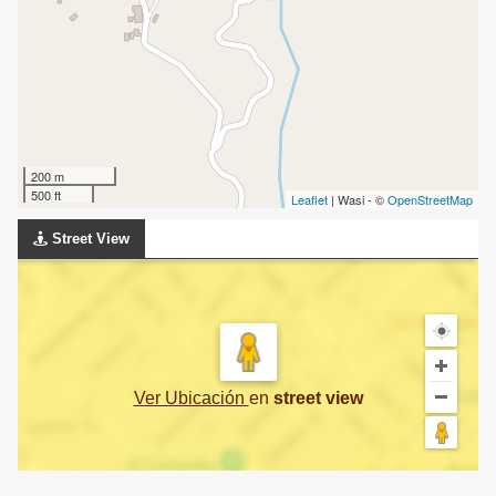
200 m
500 ft
Leaflet
| Wasi - ©
OpenStreetMap
Street View
Ver Ubicación
en
street view