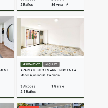
2
2
Baños
86
Área m
Venta
Venta
$599.000.000
APARTAMENTO
ALQUILER
CESIÓN DE DERECHOS: APARTAMENTO CON TERRAZA EN CIVITA ENVIGADO
APARTAMENTO EN ARRIENDO EN LAURELES SEGUNDO PARQUE
Medellín, Antioquia, Colombia
3
Alcobas
1
Garaje
2.5
Baños
Venta
Alquiler