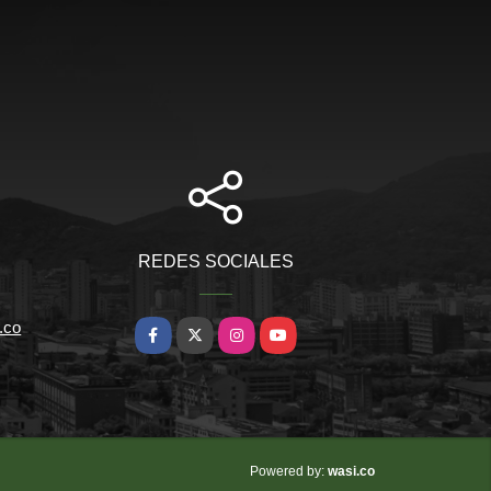
REDES SOCIALES
.co
Facebook
X
Instagram
YouTube
wasi.co
Powered by: