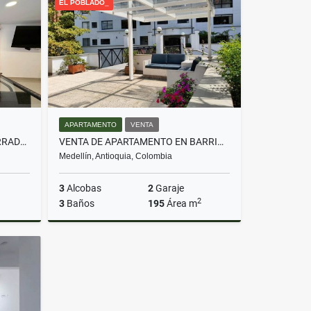
EL POBLADO_
$4.000.000
APARTAMENTO
VENTA
CASA EN VENTA EN UNIDAD CERRADA EL POBLADO EL TESORO UNIVERSIDAD CES
VENTA DE APARTAMENTO EN BARRIO LA FLORIDA E POBLADO
Medellín, Antioquia, Colombia
3
Alcobas
2
Garaje
2
3
Baños
195
Área m
Venta
Venta
$1.100.000.000