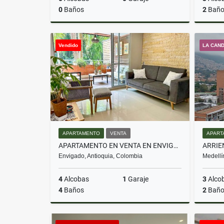
0
Baños
2
Baño
Venta
Vendido
LA CAN
$1.280.000.000
APARTAMENTO
VENTA
APART
APARTAMENTO EN VENTA EN ENVIGADO LOMA DEL CHOCHO
Envigado, Antioquia, Colombia
Medellí
4
Alcobas
1
Garaje
3
Alco
4
Baños
2
Baño
Venta