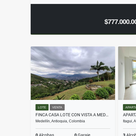
$777.000.0
LOTE
VENTA
APART
FINCA CASA LOTE CON VISTA A MEDELLIN VEREDA JARDIN
Medellín, Antioquia, Colombia
Itagui,
0
Alcobas
0
Garaje
3
Alco