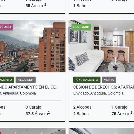
2
s
55
Área m
1
Baño
Venta
DELARIA
ENVIGADO
$329.000.000
$579.000.000
AMENTO
ALQUILER
APARTAMENTO
VENTA
ARRIENDO APARTAMENTO EN EL CENTRO DE MEDELLÍN CON VISTA PANORÁMICA
n, Antioquia, Colombia
Envigado, Antioquia, Colombia
bas
0
Garaje
2
Alcobas
1
Garaje
2
2
s
57.3
Área m
2
Baños
75
Área m
Alquiler