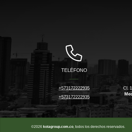
TELÉFONO
+573172222935
Cl. 
Med
+573172222935
©2026
kotagroup.com.co
, todos los derechos reservados.