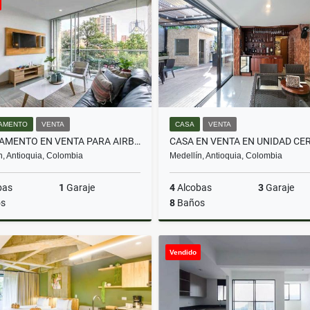
$2.500.000
$695.000.000
AMENTO
VENTA
CASA
VENTA
APARTAMENTO EN VENTA PARA AIRBNB EN EL POBLADO
n, Antioquia, Colombia
Medellín, Antioquia, Colombia
bas
1
Garaje
4
Alcobas
3
Garaje
s
8
Baños
Venta
Vendido
$620.000.000
$1.850.000.000