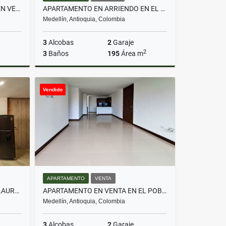
APARTAMENTO REMODELADO EN VENTA EL POBLADO CASTROPOL
APARTAMENTO EN ARRIENDO EN EL BARRIO LA FLORIDA E POBLADO
Medellín, Antioquia, Colombia
3
Alcobas
2
Garaje
2
3
Baños
195
Área m
Venta
Alquiler
Vendido
$6.100.000
APARTAMENTO
VENTA
APARTAESTUDIO EN VENTA EN LAURELES PARA RENTAS CORTAS AIRBNB
APARTAMENTO EN VENTA EN EL POBLADO LOMA DEL INDIO
Medellín, Antioquia, Colombia
3
Alcobas
2
Garaje