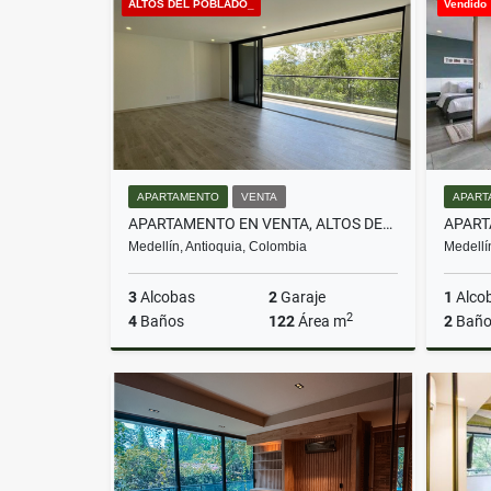
ALTOS DEL POBLADO_
Vendido
$950.000.000
APARTAMENTO
VENTA
APART
APARTAMENTO EN VENTA, ALTOS DEL POBLADO, MEDELLÍN
Medellín, Antioquia, Colombia
Medellí
3
Alcobas
2
Garaje
1
Alco
2
4
Baños
122
Área m
2
Baño
Venta
$1.470.000.000