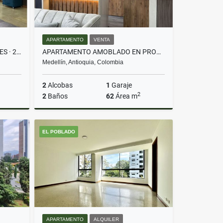
APARTAMENTO
VENTA
AMOBLADO EJECUTIVO · 2 SUITES · 2 PARQ · ALEJANDRÍA EL POBLADO
APARTAMENTO AMOBLADO EN PROVENZA – IDEAL PARA VIVIR O RENTAR AIRBNB
Medellín, Antioquia, Colombia
2
Alcobas
1
Garaje
2
2
Baños
62
Área m
lquiler
Venta
EL POBLADO
$710.000.000
APARTAMENTO
ALQUILER