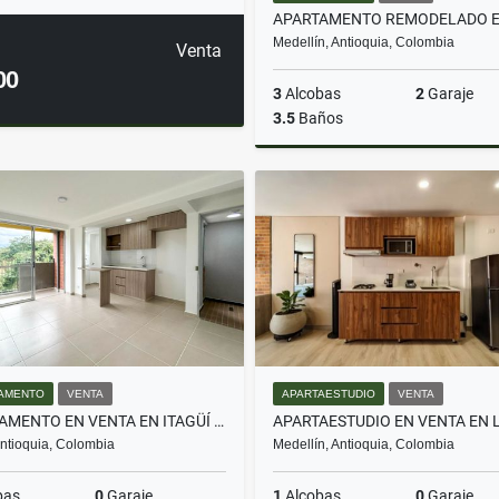
Medellín, Antioquia, Colombia
Venta
00
3
Alcobas
2
Garaje
3.5
Baños
$1.200.000.000
AMENTO
VENTA
APARTAESTUDIO
VENTA
APARTAMENTO EN VENTA EN ITAGÜÍ SECTOR EL AJISAL
 Antioquia, Colombia
Medellín, Antioquia, Colombia
bas
0
Garaje
1
Alcobas
0
Garaje