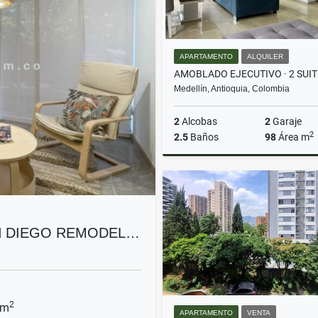
APARTAMENTO
ALQUILER
Medellín, Antioquia, Colombia
2
Alcobas
2
Garaje
2
2.5
Baños
98
Área m
A
$5.800.000
N DIEGO REMODEL…
2
 m
APARTAMENTO
VENTA