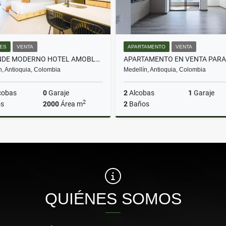
ES
VENTA
APARTAMENTO
VENTA
SE VENDE MODERNO HOTEL AMOBLADO EN LAURELES
n, Antioquia, Colombia
Medellín, Antioquia, Colombia
cobas
0
Garaje
2
Alcobas
1
Garaje
2
s
2000
Área m
2
Baños
Venta
$12.700.000.000
$580.000.000
QUIÉNES SOMOS