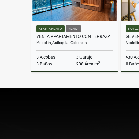
APARTAMENTO
VENTA
HOTEL
VENTA APARTAMENTO CON TERRAZA
Medellín, Antioquia, Colombia
Medellí
3
Alcobas
3
Garaje
>30
Al
2
3
Baños
238
Área m
0
Baño
Venta
$2.600.000.000